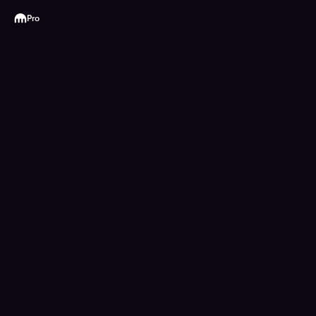
Kraken
Pro