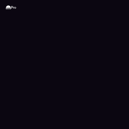
Kraken
Pro