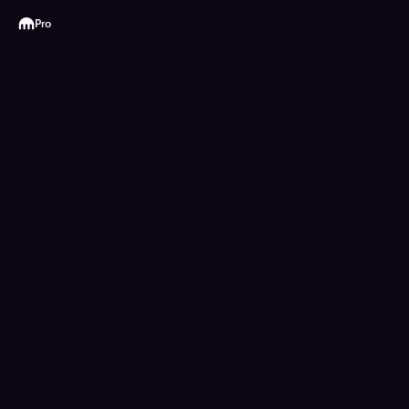
Kraken
Pro