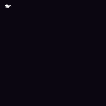
Kraken
Pro