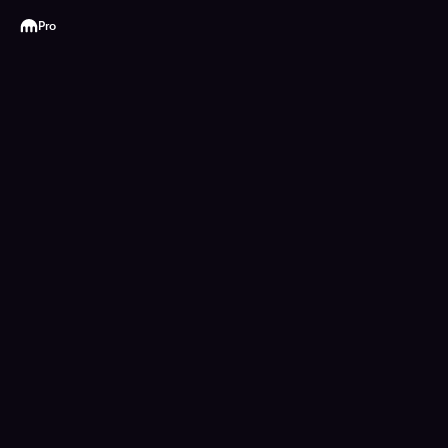
Kraken
Pro