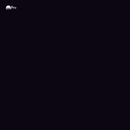
Kraken
Pro