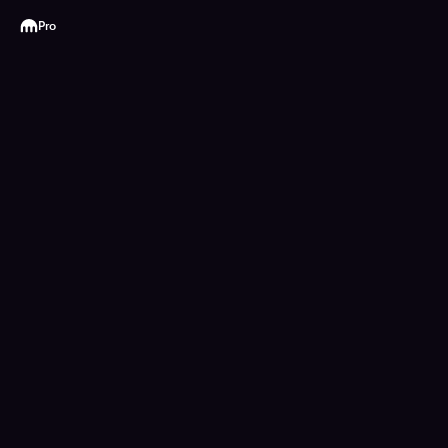
Kraken
Pro