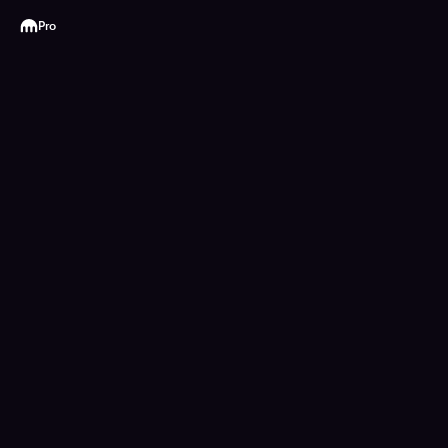
Kraken
Pro