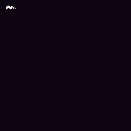
Kraken
Pro