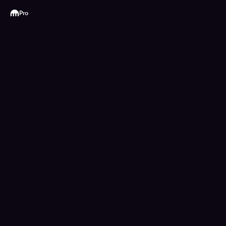
Kraken
Pro