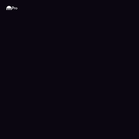
Kraken
Pro