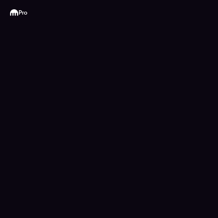
Kraken
Pro