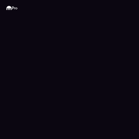
Kraken
Pro