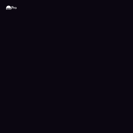
Kraken
Pro