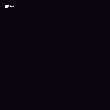
Kraken
Pro