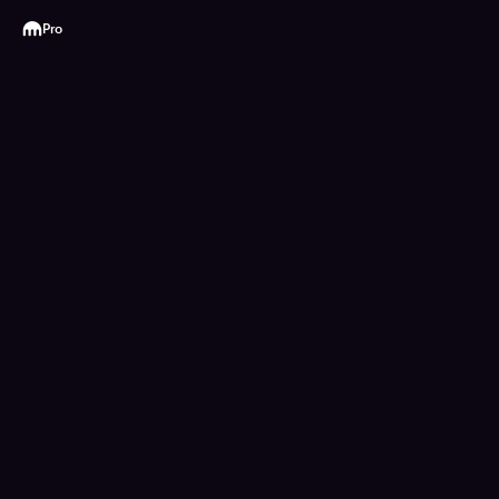
Kraken
Pro