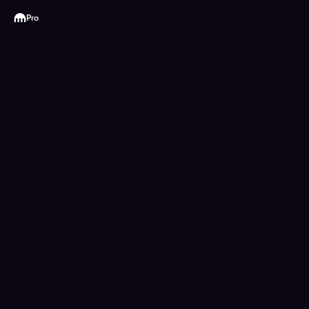
Kraken
Pro