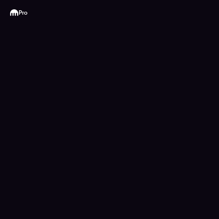
Kraken
Pro