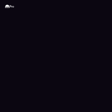
Kraken
Pro