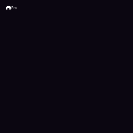
Kraken
Pro