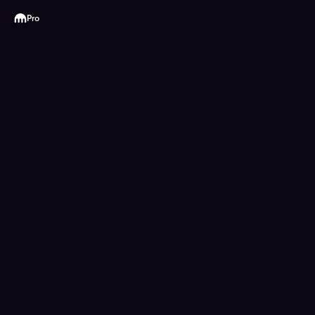
Kraken
Pro