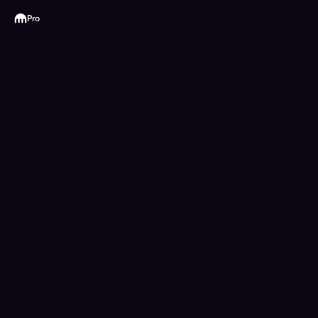
Kraken
Pro