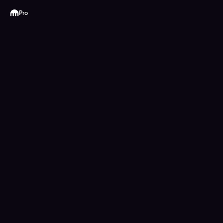
Kraken
Pro