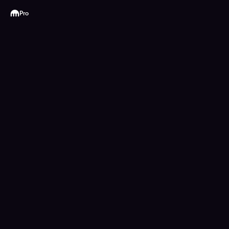
Kraken
Pro