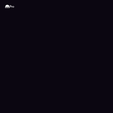
Kraken
Pro