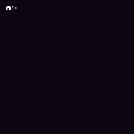
Kraken
Pro