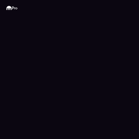
Kraken
Pro