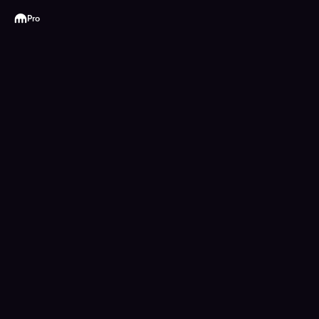
Kraken
Pro