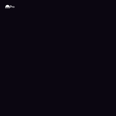
Kraken
Pro