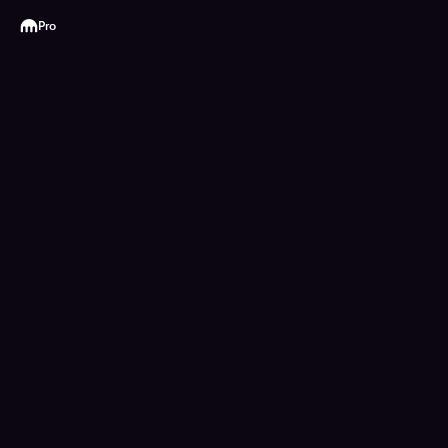
Kraken
Pro