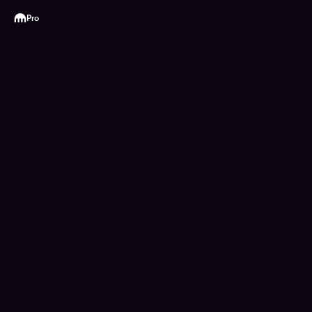
Kraken
Pro