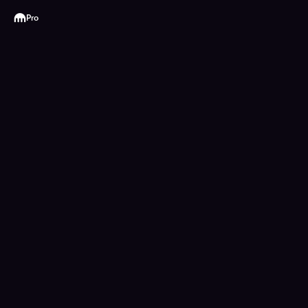
Kraken
Pro