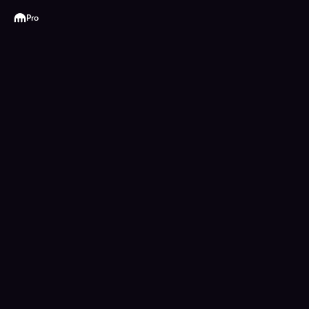
Kraken
Pro