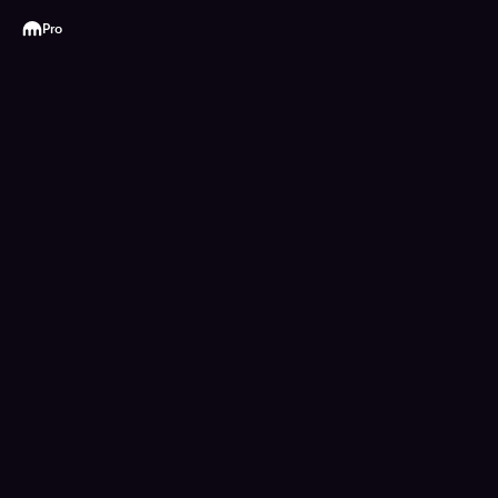
Kraken
Pro