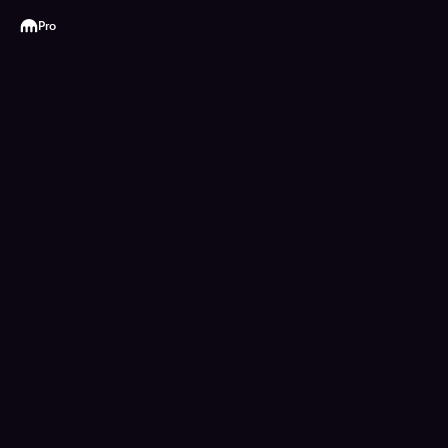
Kraken
Pro