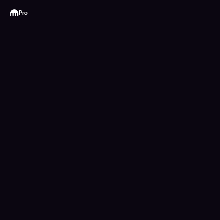
Kraken
Pro