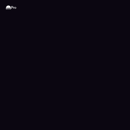
Kraken
Pro