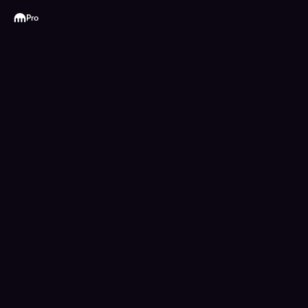
Kraken
Pro