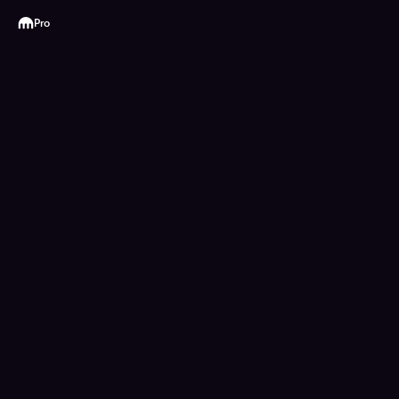
Kraken
Pro