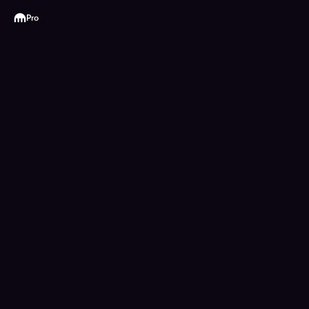
Kraken
Pro