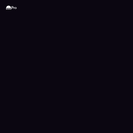
Kraken
Pro