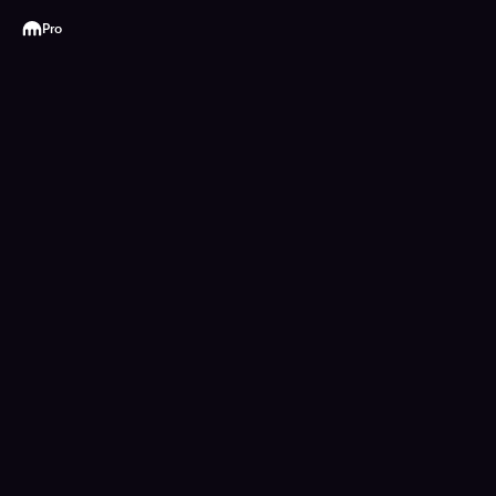
Kraken
Pro