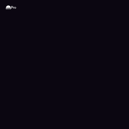
Kraken
Pro