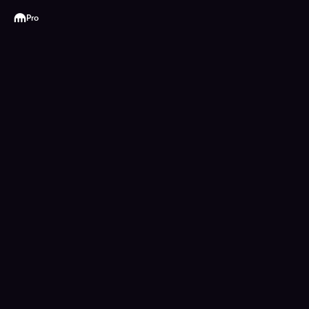
Kraken
Pro