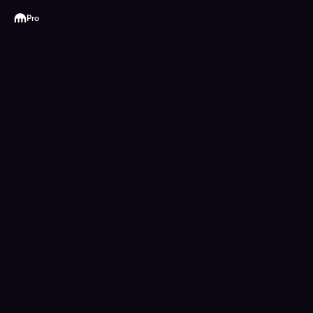
Kraken
Pro