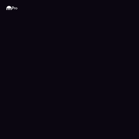
Kraken
Pro