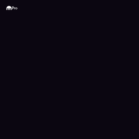
Kraken
Pro