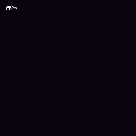
Kraken
Pro