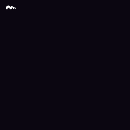
Kraken
Pro