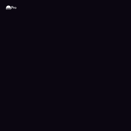
Kraken
Pro